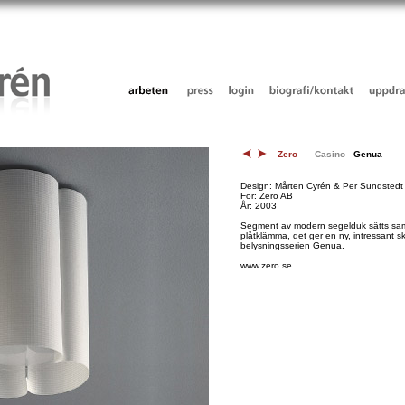
Zero
Casino
Genua
Design: Mårten Cyrén & Per Sundstedt
För: Zero AB
År: 2003
Segment av modern segelduk sätts sam
plåtklämma, det ger en ny, intressant s
belysningsserien Genua.
www.zero.se