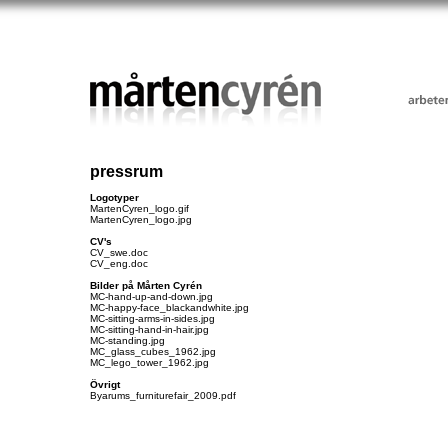
pressrum
Logotyper
MartenCyren_logo.gif
MartenCyren_logo.jpg
CV's
CV_swe.doc
CV_eng.doc
Bilder på Mårten Cyrén
MC-hand-up-and-down.jpg
MC-happy-face_blackandwhite.jpg
MC-sitting-arms-in-sides.jpg
MC-sitting-hand-in-hair.jpg
MC-standing.jpg
MC_glass_cubes_1962.jpg
MC_lego_tower_1962.jpg
Övrigt
Byarums_furniturefair_2009.pdf